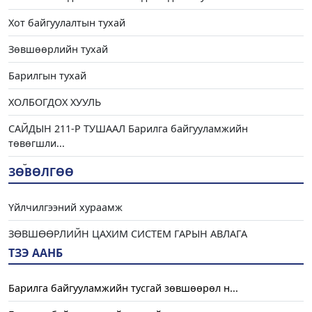
Хот байгуулалтын тухай
Зөвшөөрлийн тухай
Барилгын тухай
ХОЛБОГДОХ ХУУЛЬ
САЙДЫН 211-Р ТУШААЛ Барилга байгууламжийн
төвөгшли...
САЙДЫН 139-Р ТУШААЛ Барилгын салбарын мэргэжилтэн...
ЗӨВӨЛГӨӨ
САЙДЫН 36-Р ТУШААЛ Барилга байгууламжийн зураг төс...
Үйлчилгээний хураамж
САЙДЫН 33-Р ТУШААЛ Аргачлал батлах тухай
ЗӨВШӨӨРЛИЙН ЦАХИМ СИСТЕМ ГАРЫН АВЛАГА
ТЗЭ ААНБ
Барилга байгууламжийн тусгай зөвшөөрөл н...