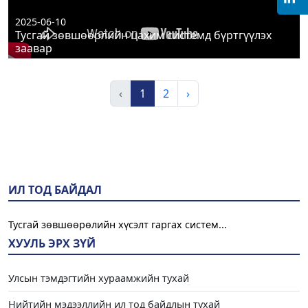
2025-06-10
Тусгай зөвшөөрлийн цахим системд бүртгүүлэх
заавар
‹
1
2
›
ИЛ ТОД БАЙДАЛ
Тусгай зөвшөөрөлийн хүсэлт гаргах систем...
ХУУЛЬ ЭРХ ЗҮЙ
Улсын тэмдэгтийн хураамжийн тухай
Нийтийн мэдээллийн ил тод байдлын тухай