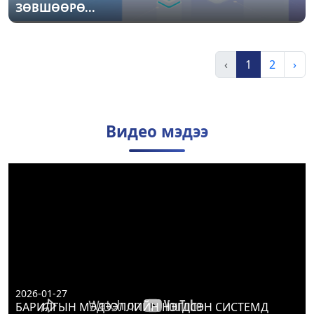
ЗӨВШӨӨРӨ...
‹
1
2
›
Видео мэдээ
2026-01-27
БАРИЛГЫН МЭДЭЭЛЛИЙН НЭГДСЭН СИСТЕМД