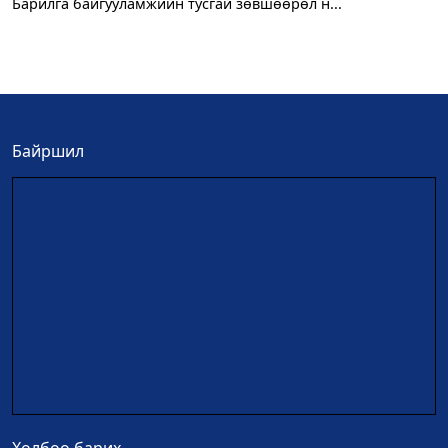
Барилга байгууламжийн тусгай зөвшөөрөл н...
Байршил