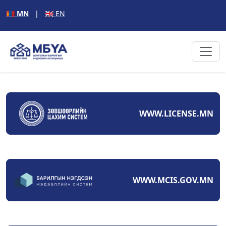
🇲🇳 MN
|
🇬🇧 EN
WWW.LICENSE.MN
WWW.MCIS.GOV.MN