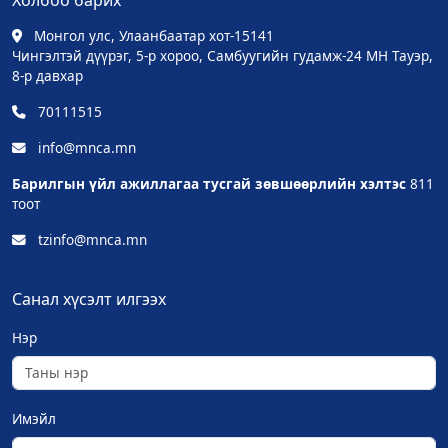
Холбоо барих
Монгол улс, Улаанбаатар хот-15141
Чингэлтэй дүүрэг, 5-р хороо, Самбуугийн гудамж-24 МН Тауэр,
8-р давхар
70111515
info@mnca.mn
Барилгын үйл ажиллагаа тусгай зөвшөөрлийн хэлтэс
811
тоот
tzinfo@mnca.mn
Санал хүсэлт илгээх
Нэр
Имэйл