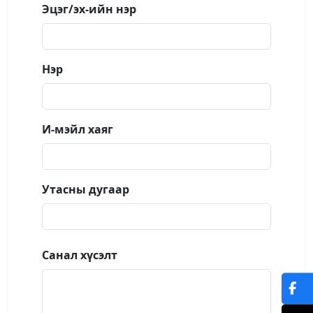
Эцэг/эх-ийн нэр
Нэр
И-мэйл хаяг
Утасны дугаар
Санал хүсэлт