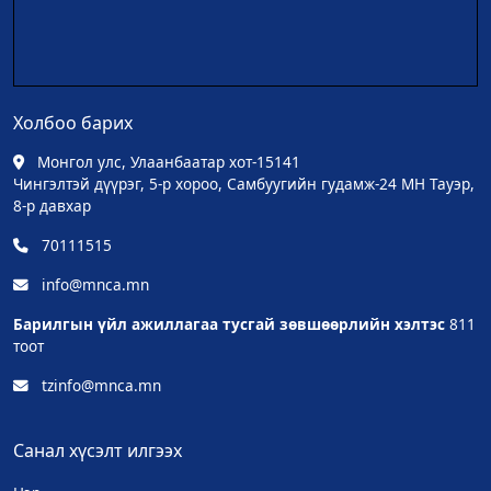
Холбоо барих
Монгол улс, Улаанбаатар хот-15141
Чингэлтэй дүүрэг, 5-р хороо, Самбуугийн гудамж-24 МН Тауэр,
8-р давхар
70111515
info@mnca.mn
Барилгын үйл ажиллагаа тусгай зөвшөөрлийн хэлтэс
811
тоот
tzinfo@mnca.mn
Санал хүсэлт илгээх