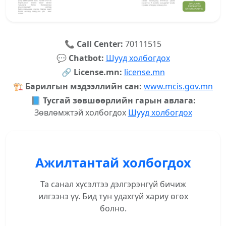
📞
Call Center:
70111515
💬
Chatbot:
Шууд холбогдох
🔗
License.mn:
license.mn
🏗️
Барилгын мэдээллийн сан:
www.mcis.gov.mn
📘
Тусгай зөвшөөрлийн гарын авлага:
Зөвлөмжтэй холбогдох
Шууд холбогдох
Ажилтантай холбогдох
Та санал хүсэлтээ дэлгэрэнгүй бичиж
илгээнэ үү. Бид тун удахгүй хариу өгөх
болно.