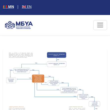
🇲🇳 MN
|
🇬🇧 EN