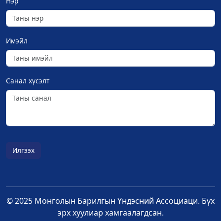
Нэр
Имэйл
Санал хүсэлт
Илгээх
© 2025 Монголын Барилгын Үндэсний Ассоциаци. Бүх
эрх хуулиар хамгаалагдсан.