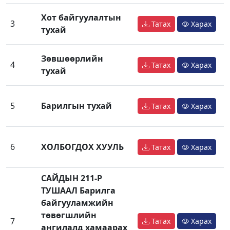
Хот байгуулалтын
3
Татах
Харах
тухай
Зөвшөөрлийн
4
Татах
Харах
тухай
5
Барилгын тухай
Татах
Харах
6
ХОЛБОГДОХ ХУУЛЬ
Татах
Харах
САЙДЫН 211-Р
ТУШААЛ Барилга
байгууламжийн
төвөгшлийн
7
Татах
Харах
ангилалд хамаарах