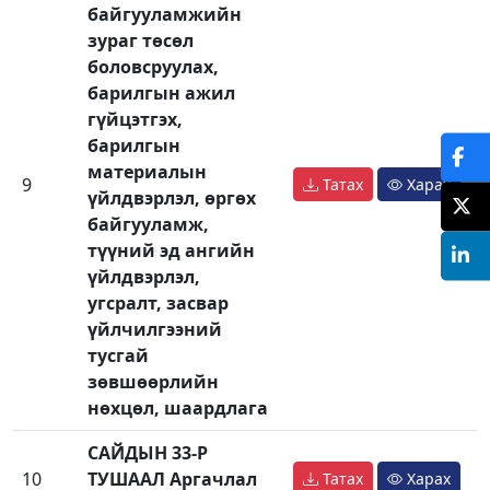
байгууламжийн
зураг төсөл
боловсруулах,
барилгын ажил
гүйцэтгэх,
барилгын
материалын
9
Татах
Харах
үйлдвэрлэл, өргөх
байгууламж,
түүний эд ангийн
үйлдвэрлэл,
угсралт, засвар
үйлчилгээний
тусгай
зөвшөөрлийн
нөхцөл, шаардлага
САЙДЫН 33-Р
10
ТУШААЛ Аргачлал
Татах
Харах