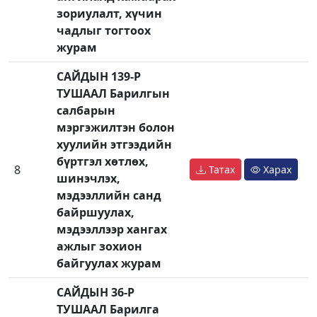
зориулалт, хүчин
чадлыг тогтоох
журам
САЙДЫН 139-Р
ТУШААЛ Барилгын
салбарын
мэргэжилтэн болон
хуулийн этгээдийн
бүртгэл хөтлөх,
8
Татах
Харах
шинэчлэх,
мэдээллийн санд
байршуулах,
мэдээллээр хангах
ажлыг зохион
байгуулах журам
САЙДЫН 36-Р
ТУШААЛ Барилга