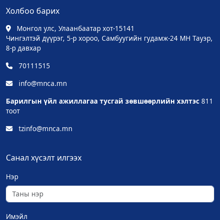
Холбоо барих
Монгол улс, Улаанбаатар хот-15141
Чингэлтэй дүүрэг, 5-р хороо, Самбуугийн гудамж-24 МН Тауэр,
8-р давхар
70111515
info@mnca.mn
Барилгын үйл ажиллагаа тусгай зөвшөөрлийн хэлтэс
811
тоот
tzinfo@mnca.mn
Санал хүсэлт илгээх
Нэр
Имэйл