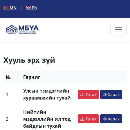
🇲🇳 MN
|
🇬🇧 EN
Хууль эрх зүй
№
Гарчиг
Улсын тэмдэгтийн
1
Татах
Харах
хураамжийн тухай
Нийтийн
2
мэдээллийн ил тод
Татах
Харах
байдлын тухай