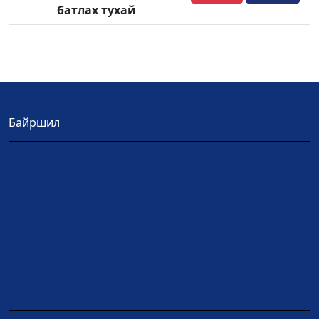
батлах тухай
Байршил