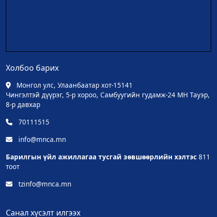
Холбоо барих
Монгол улс, Улаанбаатар хот-15141
Чингэлтэй дүүрэг, 5-р хороо, Самбуугийн гудамж-24 МН Тауэр,
8-р давхар
70111515
info@mnca.mn
Барилгын үйл ажиллагаа тусгай зөвшөөрлийн хэлтэс
811
тоот
tzinfo@mnca.mn
Санал хүсэлт илгээх