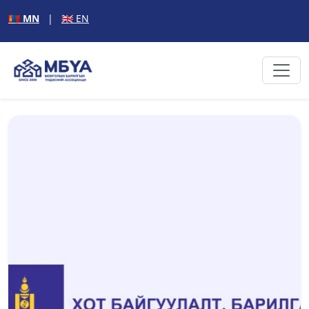
🇲🇳 MN
|
🇬🇧 EN