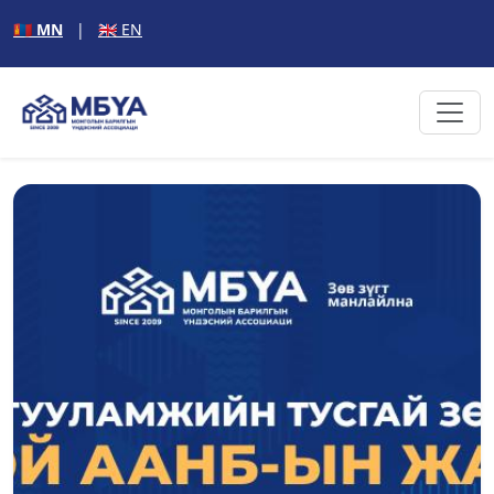
🇲🇳 MN
|
🇬🇧 EN