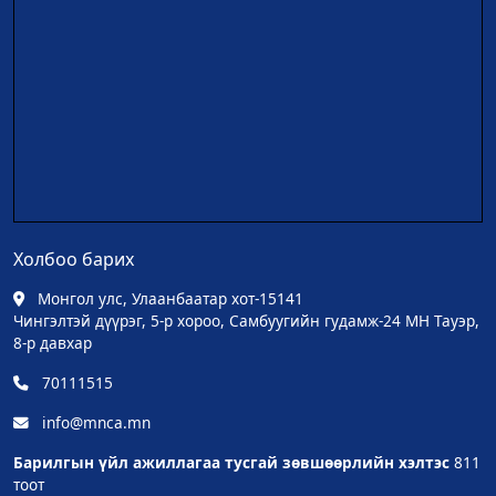
Холбоо барих
Монгол улс, Улаанбаатар хот-15141
Чингэлтэй дүүрэг, 5-р хороо, Самбуугийн гудамж-24 МН Тауэр,
8-р давхар
70111515
info@mnca.mn
Барилгын үйл ажиллагаа тусгай зөвшөөрлийн хэлтэс
811
тоот