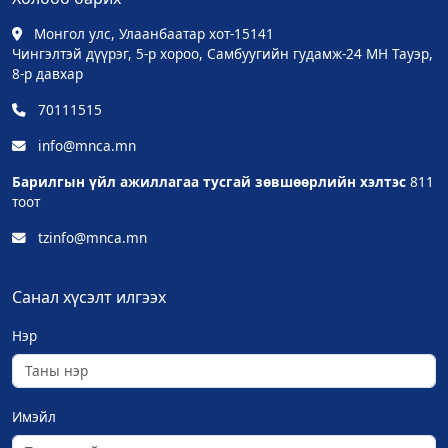
Монгол улс, Улаанбаатар хот-15141
Чингэлтэй дүүрэг, 5-р хороо, Самбуугийн гудамж-24 МН Тауэр,
8-р давхар
70111515
info@mnca.mn
Барилгын үйл ажиллагаа тусгай зөвшөөрлийн хэлтэс
811
тоот
tzinfo@mnca.mn
Санал хүсэлт илгээх
Нэр
Имэйл