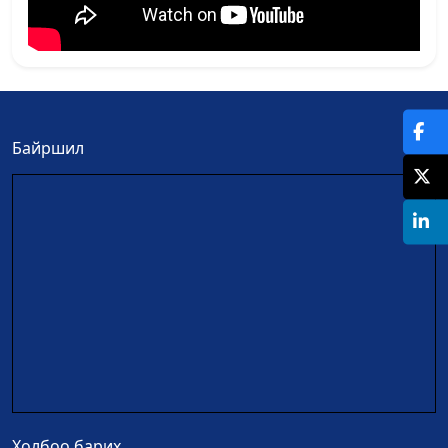
Байршил
Холбоо барих