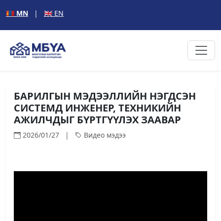
🇲🇳 MN
|
🇬🇧 EN
БАРИЛГЫН МЭДЭЭЛЛИЙН НЭГДСЭН
СИСТЕМД ИНЖЕНЕР, ТЕХНИКИЙН
АЖИЛЧДЫГ БҮРТГҮҮЛЭХ ЗААВАР
2026/01/27 |
Видео мэдээ