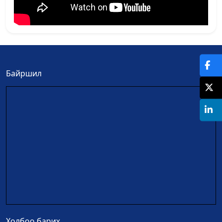
Байршил
Холбоо барих