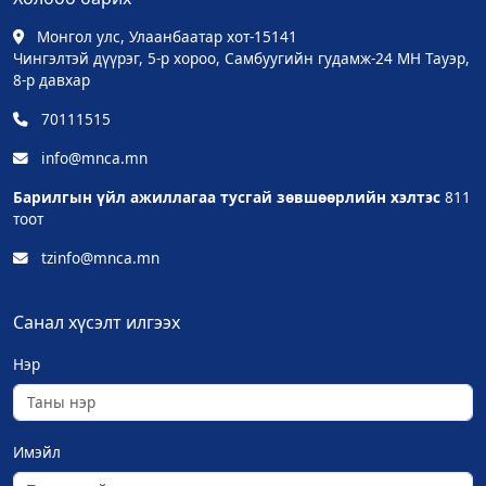
Монгол улс, Улаанбаатар хот-15141
Чингэлтэй дүүрэг, 5-р хороо, Самбуугийн гудамж-24 МН Тауэр,
8-р давхар
70111515
info@mnca.mn
Барилгын үйл ажиллагаа тусгай зөвшөөрлийн хэлтэс
811
тоот
tzinfo@mnca.mn
Санал хүсэлт илгээх
Нэр
Имэйл