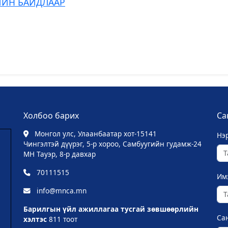
РИЙН БАЙДЛААР
Холбоо барих
Са
Монгол улс, Улаанбаатар хот-15141
Нэ
Чингэлтэй дүүрэг, 5-р хороо, Самбуугийн гудамж-24
МН Тауэр, 8-р давхар
70111515
Им
info@mnca.mn
Барилгын үйл ажиллагаа тусгай зөвшөөрлийн
Сан
хэлтэс
811 тоот