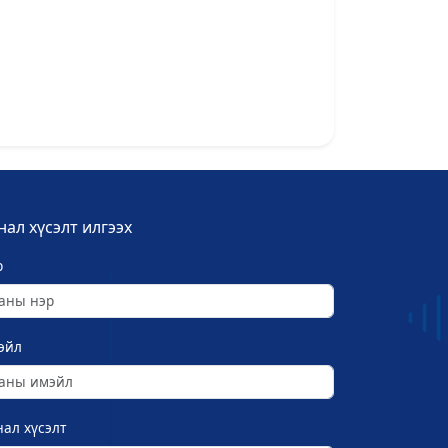
нал хүсэлт илгээх
р
эйл
ал хүсэлт