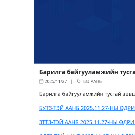
Барилга байгууламжийн тусга
2025/11/27 |
ТЗЭ ААНБ
Барилга байгууламжийн тусгай зөвш
БУТЗ-ТЭЙ ААНБ 2025.11.27-НЫ ӨД
ЗТТЗ-ТЭЙ ААНБ 2025.11.27-НЫ ӨДР