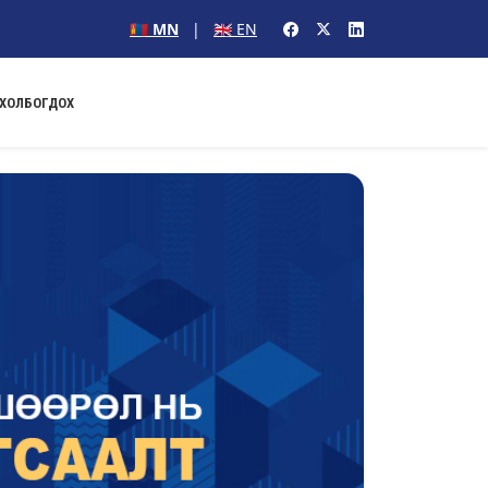
🇲🇳 MN
|
🇬🇧 EN
ХОЛБОГДОХ