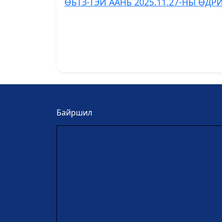
ӨБТЗ-ТЭЙ ААНБ 2025.11.27-НЫ ӨД
Байршил