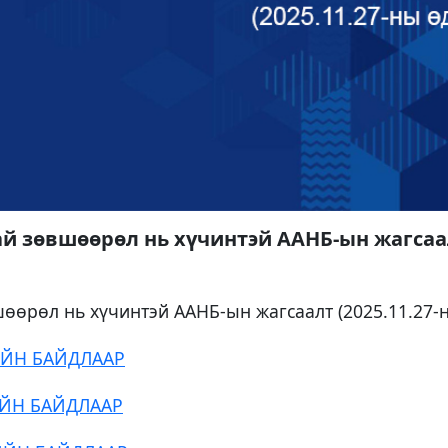
й зөвшөөрөл нь хүчинтэй ААНБ-ын жагсаал
өөрөл нь хүчинтэй ААНБ-ын жагсаалт (2025.11.27-
РИЙН БАЙДЛААР
ИЙН БАЙДЛААР