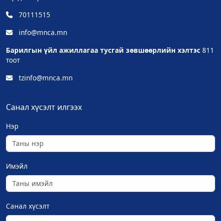
70111515
info@mnca.mn
Барилгын үйл ажиллагаа тусгай зөвшөөрлийн хэлтэс
811
тоот
tzinfo@mnca.mn
Санал хүсэлт илгээх
Нэр
Имэйл
Санал хүсэлт