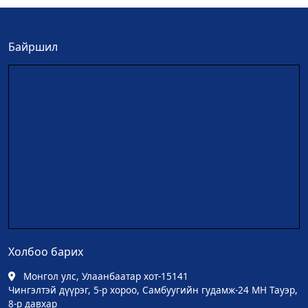
Байршил
Холбоо барих
Монгол улс, Улаанбаатар хот-15141
Чингэлтэй дүүрэг, 5-р хороо, Самбуугийн гудамж-24 МН Тауэр,
8-р давхар