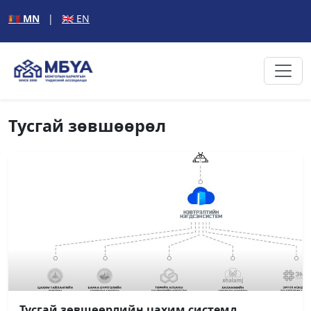
🇲🇳 MN
|
🇬🇧 EN
Тусгай зөвшөөрөл
Тусгай зөвшөөрлийн цахим системд