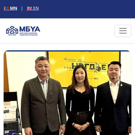
🇲🇳 MN
|
🇬🇧 EN