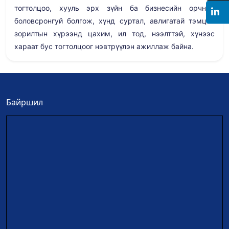
тогтолцоо, хууль эрх зүйн ба бизнесийн орчныг
боловсронгуй болгож, хүнд суртал, авлигатай тэмцэх
зорилтын хүрээнд цахим, ил тод, нээлттэй, хүнээс
хараат бус тогтолцоог нэвтрүүлэн ажиллаж байна.
Байршил