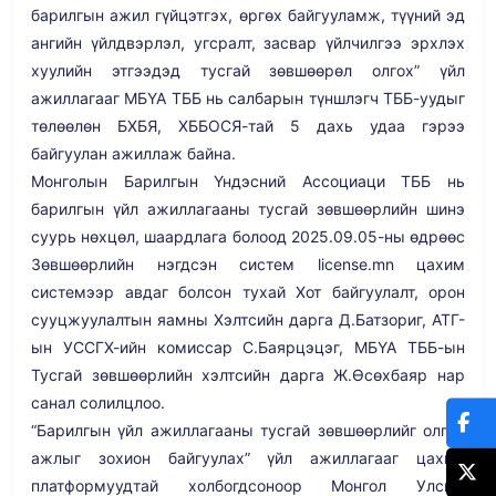
барилгын ажил гүйцэтгэх, өргөх байгууламж, түүний эд
ангийн үйлдвэрлэл, угсралт, засвар үйлчилгээ эрхлэх
хуулийн этгээдэд тусгай зөвшөөрөл олгох” үйл
ажиллагааг МБҮА ТББ нь салбарын түншлэгч ТББ-уудыг
төлөөлөн БХБЯ, ХББОСЯ-тай 5 дахь удаа гэрээ
байгуулан ажиллаж байна.
Монголын Барилгын Үндэсний Ассоциаци ТББ нь
барилгын үйл ажиллагааны тусгай зөвшөөрлийн шинэ
суурь нөхцөл, шаардлага болоод 2025.09.05-ны өдрөөс
Зөвшөөрлийн нэгдсэн систем license.mn цахим
системээр авдаг болсон тухай Хот байгуулалт, орон
сууцжуулалтын яамны Хэлтсийн дарга Д.Батзориг, АТГ-
ын УССГХ-ийн комиссар С.Баярцэцэг, МБҮА ТББ-ын
Тусгай зөвшөөрлийн хэлтсийн дарга Ж.Өсөхбаяр нар
санал солилцлоо.
“Барилгын үйл ажиллагааны тусгай зөвшөөрлийг олгох
ажлыг зохион байгуулах” үйл ажиллагааг цахим
платформуудтай холбогдсоноор Монгол Улсын