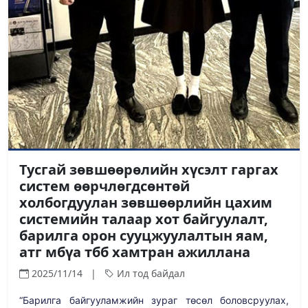
Тусгай зөвшөөрөлийн хүсэлт гаргах
систем өөрчлөгдсөнтөй
холбогдуулан зөвшөөрлийн цахим
системийн талаар хот байгуулалт,
барилга орон сууцжуулалтын яам,
атг мбүа тбб хамтран ажиллана
2025/11/14 |
Ил тод байдал
“Барилга байгууламжийн зураг төсөл боловсруулах,